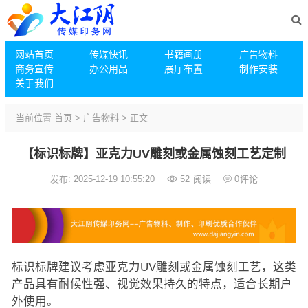
网站首页
传媒快讯
书籍画册
广告物料
商务宣传
办公用品
展厅布置
制作安装
关于我们
当前位置
首页
>
广告物料
> 正文
【标识标牌】亚克力UV雕刻或金属蚀刻工艺定制
发布: 2025-12-19 10:55:20
52
阅读
0
评论
标识标牌建议考虑亚克力UV雕刻或金属蚀刻工艺，这类
产品具有耐候性强、视觉效果持久的特点，适合长期户
外使用。